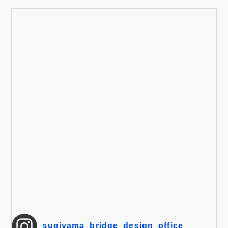
sugiyama_bridge_design_office